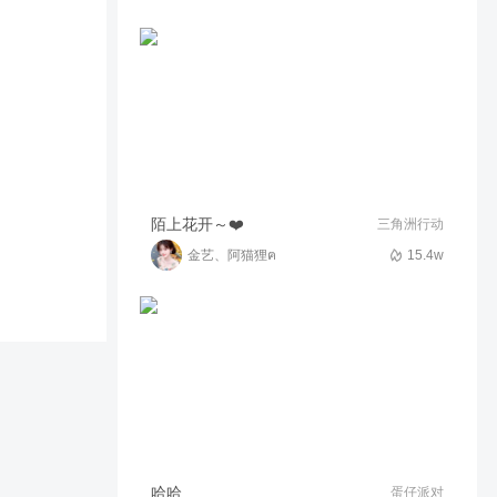
随便追追
50
01:03
杰是最帅的
瞬秒敌人的快乐上分阵容，挑
战者加里奥1拳1个！
13.2w
02:15
亿只大星星x
又是你！厄加特！
陌上花开～❤️
三角洲行动
金艺、阿猫狸ฅ
15.4w
541
02:01
南山与情丶小南吖
福星yyds
182
04:13
涵生～
赏金猎人被断连败怎么办，1
招就能解决并轻松吃鸡！
12.8w
02:26
亿只大星星x
场均48000+伤害，冷门T0上
哈哈
蛋仔派对