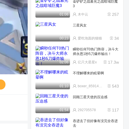
金铲铲之战暮光之战暗域巨魔
3
257
01:06
木中云
三星风女
34
00:23
爱吃泡面的猫猫
瞬秒任何T0热门阵容，决斗大
师永恩1秒5刀爆炸输出！
17.3w
02:06
亿只大星星x
不理解哪来的眩晕啊
送
543
01:10
boxer_8591427604a
回顾三星天使的压迫感
117
01:54
292705578
吞进去了但好像有没完全吞进
去