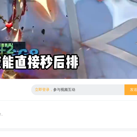
倍数
高清
立即登录，
参与视频互动
发
分。