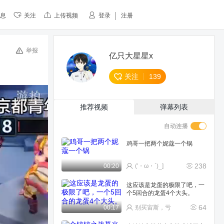
息
关注
上传视频
登录
注册
举报
亿只大星星x
关注
139
推荐视频
弹幕列表
自动连播
鸡哥一把两个妮蔻一个锅
238
00:20
(′・ω・`)_]
这应该是龙蛋的极限了吧，一
个5回合的龙蛋4个大头。
64
00:17
别买宙斯，亏