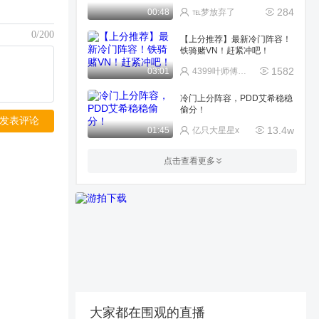
284
00:48
℡梦放弃了
0/200
【上分推荐】最新冷门阵容！
铁骑赌VN！赶紧冲吧！
1582
03:01
4399叶师傅_い
冷门上分阵容，PDD艾希稳稳
偷分！
发表评论
13.4w
01:45
亿只大星星x
超级强的五费卡
点击查看更多
257
00:38
颜子卿w
三星电龙
54
00:14
森烁丶小开心ovo
三星盲僧1v9
157
00:55
森烁-伽岚
大家都在围观的直播