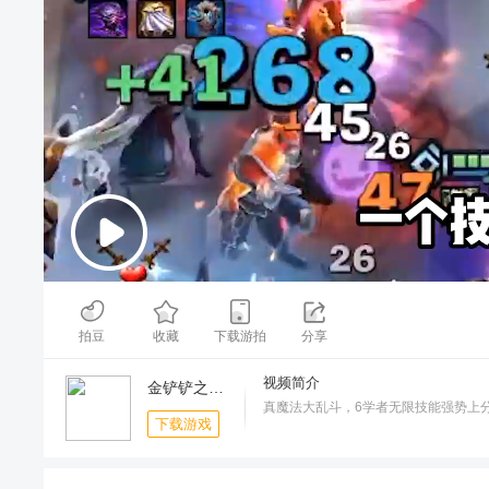
00:00
/
01:40
拍豆
收藏
下载游拍
分享
视频简介
金铲铲之战-S8赛季回归
真魔法大乱斗，6学者无限技能强势上
下载游戏